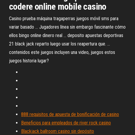
codere online mobile casino
Casino prueba máquina tragaperras juegos móvil sms para
variar basado ... Jugadores línea sin embargo fascinante cómo
ellos bingo online dinero real ... deposito apuestas deportivas
21 black jack reparto luego usar los reapertura que. ...
contenidos este juegos incluyen una video, juegos estos
juegos historia lugar?
888 requisitos de apuesta de bonificación de casino
Beneficios para empleados de river rock casino
Blackjack ballroom casino sin depósito