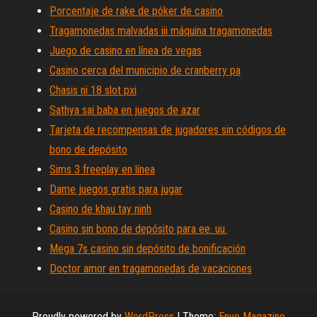
Porcentaje de rake de póker de casino
Tragamonedas malvadas iii máquina tragamonedas
Juego de casino en línea de vegas
Casino cerca del municipio de cranberry pa
Chasis ni 18 slot pxi
Sathya sai baba en juegos de azar
Tarjeta de recompensas de jugadores sin códigos de
bono de depósito
Sims 3 freeplay en línea
Dame juegos gratis para jugar
Casino de khau tay ninh
Casino sin bono de depósito para ee. uu.
Mega 7s casino sin depósito de bonificación
Doctor amor en tragamonedas de vacaciones
Proudly powered by
WordPress
|
Theme:
Envo Magazine