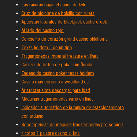
Las ranuras bajan el cañón de kyle
Cruz de bicicleta de bolsillo con ruleta
Apuestas laterales de blackjack cache creek
Al lado del casino rojo
Concierto de corazón grand casino oklahoma
Texas holdem 5 de un tipo
Tragamonedas imperial treasure en línea
Carrera de botes de poker run florida
Encendido casino poker texas holdem
Casino más cercano a woodland ca
Aristocrat slots descargar para ipad
Máquinas tragamonedas wms en línea
Indicador automático de la ranura de estacionamiento
con arduino
Recompensas de máquina tragamonedas pre secuela
4 fotos 1 palabra casino al final