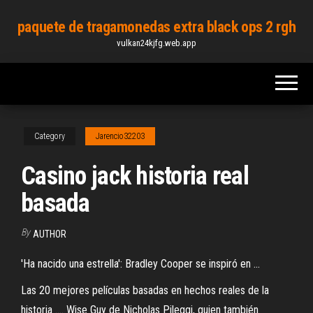
Skip
paquete de tragamonedas extra black ops 2 rgh
to
vulkan24kjfg.web.app
the
content
Category
Jarencio32203
Casino jack historia real
basada
By
AUTHOR
'Ha nacido una estrella': Bradley Cooper se inspiró en ...
Las 20 mejores películas basadas en hechos reales de la
historia .... Wise Guy de Nicholas Pileggi, quien también