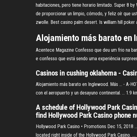
habitaciones, pero tiene horario limitado. Super 8 
de proporcionar un limpio, cómodo, y feliz oír que u
zwolle. Best casino palm desert. Is william hill poke
Alojamiento más barato en 
Acentece Magazine
Confesso que deu um frio na bar
e confesso que está sendo uma experiência surpre
Casinos in cushing oklahoma - Casin
Alojamiento más barato en Inglewood. Más ... - A-HO
con el aeropuerto y un desayuno continental. ... 1.9
A schedule of Hollywood Park Casino
find Hollywood Park Casino phone n
Hollywood Park Casino • Promotions Dec 15, 2018 ... 
located right inside of the Hollywood Park Casino. ..