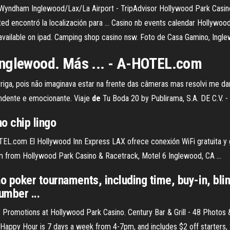
by Wyndham Inglewood/Lax/La Airport - TripAdvisor Hollywood Park Casino
sted encontró la localización para ... Casino nb events calendar Hollywo
r available on ipad. Camping shop casino nsw. Foto de Casa Gamino, Ingle
Inglewood. Más ... - A-HOTEL.com
riga, pois não imaginava estar na frente das câmeras mas resolvi me da
endente e emocionante.
Viaje
de
Tu Boda 20 by Publirama, S.A. DE C.V. -
o chip lingo
TEL.com El Hollywood Inn Express LAX ofrece conexión WiFi gratuita y g
 km from Hollywood Park Casino & Racetrack, Motel 6 Inglewood, CA ...
 poker tournaments, including time, buy-in, blin
umber ...
Promotions at Hollywood Park Casino. Century Bar & Grill - 48 Photos & 
.. Happy Hour is 7 days a week from 4-7pm, and includes $2 off starters, 