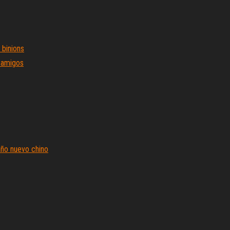
 binions
n amigos
ño nuevo chino
Proudly powered by
WordPress
|
Theme:
Envo Magazine