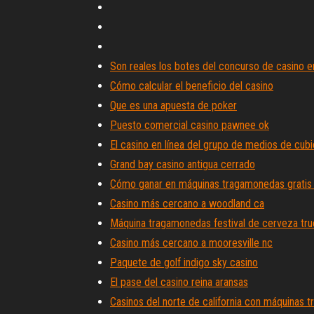
Son reales los botes del concurso de casino en
Cómo calcular el beneficio del casino
Que es una apuesta de poker
Puesto comercial casino pawnee ok
El casino en línea del grupo de medios de cubi
Grand bay casino antigua cerrado
Cómo ganar en máquinas tragamonedas gratis
Casino más cercano a woodland ca
Máquina tragamonedas festival de cerveza tru
Casino más cercano a mooresville nc
Paquete de golf indigo sky casino
El pase del casino reina aransas
Casinos del norte de california con máquinas